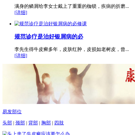
满身的鳞屑给李女士戴上了重重的枷锁，疾病的折磨...
[详细]
规范诊疗是治好银屑病的必
李先生得牛皮癣多年，皮肤红肿，皮损如老树皮，曾...
[详细]
易发部位
头部
|
颈部
|
背部
|
胸部
|
四肢