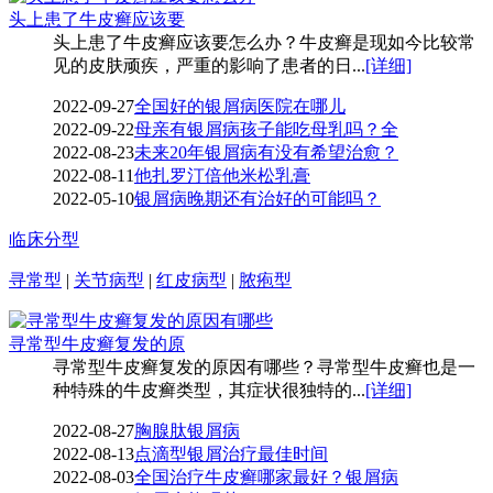
头上患了牛皮癣应该要
头上患了牛皮癣应该要怎么办？牛皮癣是现如今比较常
见的皮肤顽疾，严重的影响了患者的日...
[详细]
2022-09-27
全国好的银屑病医院在哪儿
2022-09-22
母亲有银屑病孩子能吃母乳吗？全
2022-08-23
未来20年银屑病有没有希望治愈？
2022-08-11
他扎罗汀倍他米松乳膏
2022-05-10
银屑病晚期还有治好的可能吗？
临床分型
寻常型
|
关节病型
|
红皮病型
|
脓疱型
寻常型牛皮癣复发的原
寻常型牛皮癣复发的原因有哪些？寻常型牛皮癣也是一
种特殊的牛皮癣类型，其症状很独特的...
[详细]
2022-08-27
胸腺肽银屑病
2022-08-13
点滴型银屑治疗最佳时间
2022-08-03
全国治疗牛皮癣哪家最好？银屑病