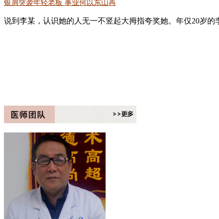
银屑突袭年轻老板 事业何以东山再
说到李某，认识她的人无一不竖起大拇指夸奖她。年仅20岁的李