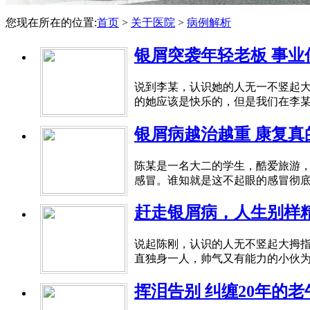
您现在所在的位置:
首页
>
关于医院
>
病例解析
银屑突袭年轻老板 事业
说到李某，认识她的人无一不竖起大
的她应该是快乐的，但是我们在李某
银屑病越治越重 康复真
陈某是一名大二的学生，酷爱旅游
感冒。谁知就是这不起眼的感冒彻底改
赶走银屑病，人生别样
说起陈刚，认识的人无不竖起大拇指
直独身一人，帅气又有能力的小伙为
挥泪告别 纠缠20年的老