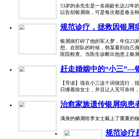
53岁的余先生是一名病龄长达22
以告别银屑病，可是每次都是春去秋
规范诊疗，拯救因银屑
银屑病打碎了他的军人梦，年仅23
想。在部队的时候，韩某看到自己
医院检查。当医生诊断出他患上银屑
赶走婚姻中的“小三”—
【导读】现在小三这个词很流行，
日缠着徐女士，并且让人无可奈何，事
治愈家族遗传银屑病患
满身的鳞屑给李女士戴上了重重的枷
规范诊疗